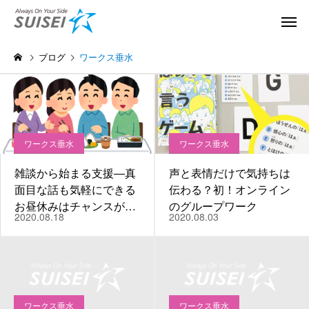
ブログ
ワークス垂水
ワークス垂水
ワークス垂水
雑談から始まる支援―真
声と表情だけで気持ちは
CASTビジネスアカ
講演・メディア掲載
面目な話も気軽にできる
伝わる？初！オンライン
デミー
お昼休みはチャンスが一
のグループワーク
うつ・ひきこもりから就職
[動画] NHKニュースで
2020.08.18
2020.08.03
杯！
へ。就労移行の自己理解が
支援学校の生徒の仕事
人生を変えたCAST体験談
イベントが報道されま
ワークス垂水
ワークス垂水